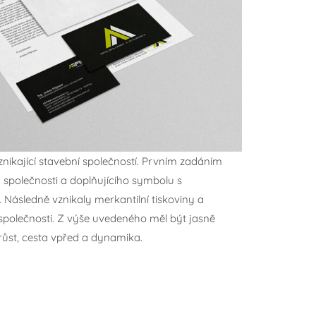
nikající stavební společností. Prvním zadáním
 společnosti a doplňujícího symbolu s
Následně vznikaly merkantilní tiskoviny a
společnosti. Z výše uvedeného měl být jasně
 růst, cesta vpřed a dynamika.